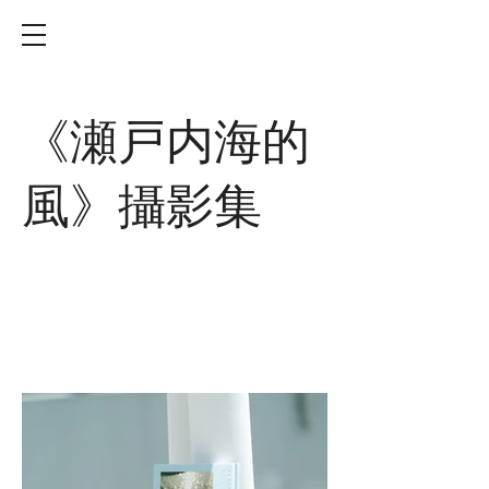
《瀬戸内海的
風》攝影集